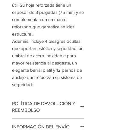
útil. Su hoja reforzada tiene un
espesor de 3 pulgadas (75 mm) y se
complementa con un marco
reforzado que garantiza solidez
estructural.
Además, incluye 4 bisagras ocultas
que aportan estética y seguridad, un
umbral de acero inoxidable para
mayor resistencia al desgaste, un
elegante barral platil y 12 pernos de
anclaje que refuerzan su sistema de
seguridad.
POLÍTICA DE DEVOLUCIÓN Y
REEMBOLSO
No se harán devoluciones. Los
INFORMACIÓN DEL ENVÍO
modelos actualmente publicados se
encuentran en perfecto estado. En