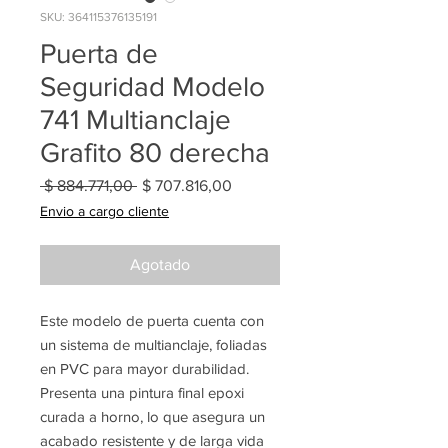
SKU: 364115376135191
Puerta de
Seguridad Modelo
741 Multianclaje
Grafito 80 derecha
Precio
Precio
 $ 884.771,00 
$ 707.816,00
de
Envio a cargo cliente
oferta
Agotado
Este modelo de puerta cuenta con
un sistema de multianclaje, foliadas
en PVC para mayor durabilidad.
Presenta una pintura final epoxi
curada a horno, lo que asegura un
acabado resistente y de larga vida