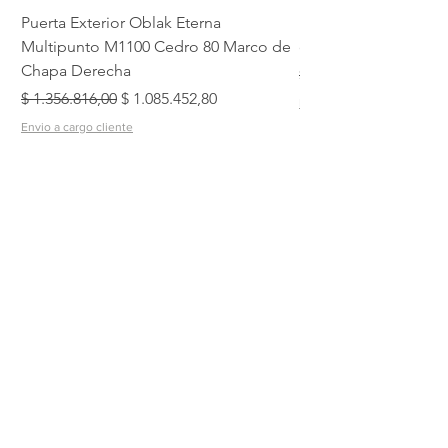
Puerta Exterior Oblak Eterna
Puera Placa Dommo 
Multipunto M1100 Cedro 80 Marco de
de Madera 70/15 D
Chapa Derecha
Precio
$ 483.298,00
Precio
Precio de oferta
$ 1.356.816,00
$ 1.085.452,80
Envio a cargo cliente
Envio a cargo cliente