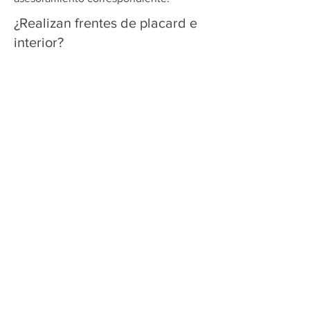
¿Realizan frentes de placard e
interior?
Si, contáctate con nuestros vendedores
para poder presupuestarte los interiores
y el frente de tu placard.
DEJANOS TU OPINION
COMPARTI TU EXPERIENCIA DEJANDONOS TU OPINION
ATENCION AL CLIENTE
WHATSAPP
11 3199-9480